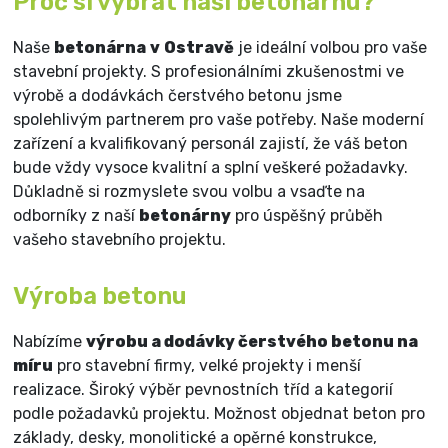
Proč si vybrat naši betonárnu?
Naše
betonárna
v
Ostravě
je ideální volbou pro vaše
stavební projekty. S profesionálními zkušenostmi ve
výrobě a dodávkách čerstvého betonu jsme
spolehlivým partnerem pro vaše potřeby. Naše moderní
zařízení a kvalifikovaný personál zajistí, že váš beton
bude vždy vysoce kvalitní a splní veškeré požadavky.
Důkladně si rozmyslete svou volbu a vsaďte na
odborníky z naší
betonárny
pro úspěšný průběh
vašeho stavebního projektu.
Výroba betonu
Nabízíme
výrobu a dodávky čerstvého betonu na
míru
pro stavební firmy, velké projekty i menší
realizace. Široký výběr pevnostních tříd a kategorií
podle požadavků projektu. Možnost objednat beton pro
základy, desky, monolitické a opěrné konstrukce,