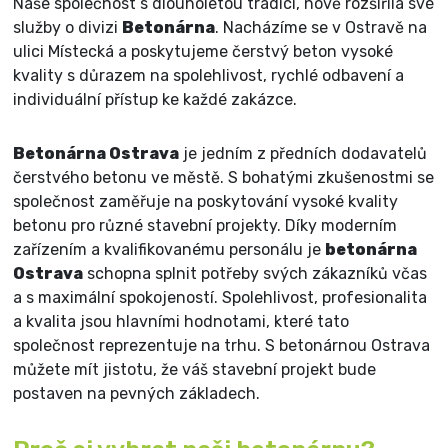
Naše společnost s dlouholetou tradicí, nově rozšířila své
služby o divizi
Betonárna
. Nacházíme se v Ostravě na
ulici Místecká a poskytujeme čerstvý beton vysoké
kvality s důrazem na spolehlivost, rychlé odbavení a
individuální přístup ke každé zakázce.
Betonárna Ostrava
je jedním z předních dodavatelů
čerstvého betonu ve městě. S bohatými zkušenostmi se
společnost zaměřuje na poskytování vysoké kvality
betonu pro různé stavební projekty. Díky moderním
zařízením a kvalifikovanému personálu je
betonárna
Ostrava
schopna splnit potřeby svých zákazníků včas
a s maximální spokojeností. Spolehlivost, profesionalita
a kvalita jsou hlavními hodnotami, které tato
společnost reprezentuje na trhu. S betonárnou Ostrava
můžete mít jistotu, že váš stavební projekt bude
postaven na pevných základech.