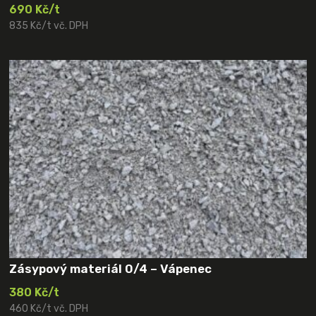
690 Kč/t
835 Kč/t vč. DPH
Zásypový materiál 0/4 – Vápenec
380 Kč/t
460 Kč/t vč. DPH