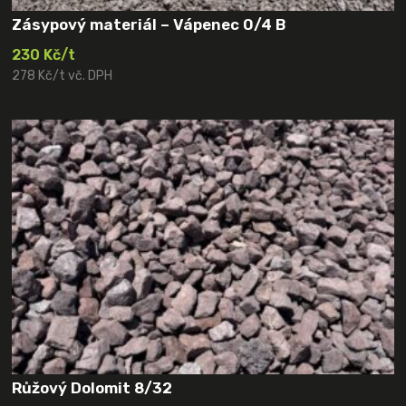
Zásypový materiál – Vápenec 0/4 B
230 Kč/t
278 Kč/t vč. DPH
Růžový Dolomit 8/32