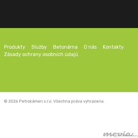
Produkty
Služby
Betonárna
O nás
Kontakty
Zásady ochrany osobních údajů
© 2026 Petrokámen s.r.o. Všechna práva vyhrazena.